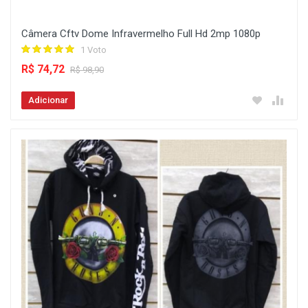
Câmera Cftv Dome Infravermelho Full Hd 2mp 1080p
1 Voto
R$ 74,72
R$ 98,90
Adicionar